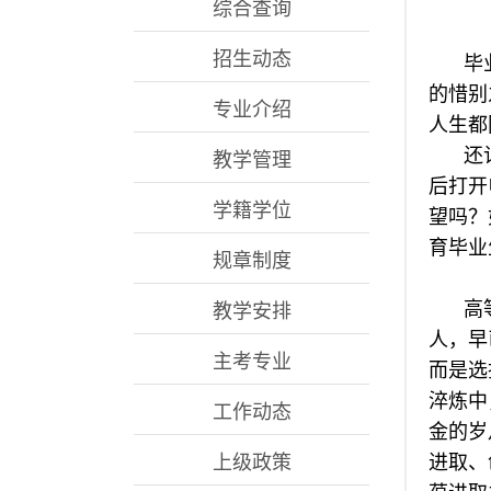
综合查询
招生动态
毕
的惜别
专业介绍
人生都
还
教学管理
后打开
学籍学位
望吗？
育毕业
规章制度
高
教学安排
人，早
主考专业
而是选
淬炼中
工作动态
金的岁
上级政策
进取、