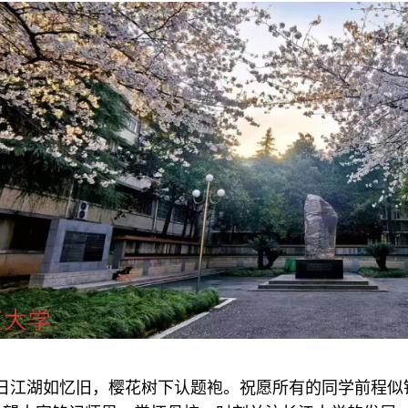
日江湖如忆旧，樱花树下认题袍。祝愿所有的同学前程似