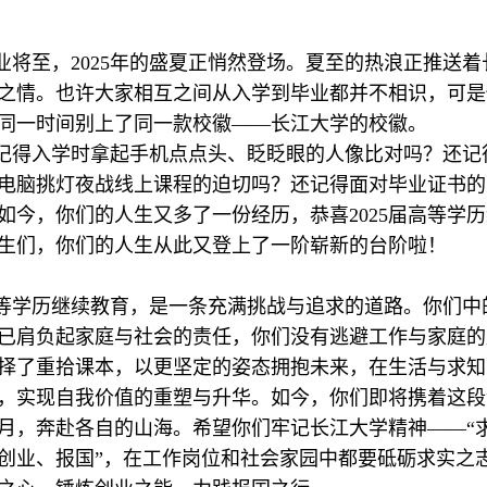
业将至，2025年的盛夏正悄然登场。夏至的热浪正推送
之
情。也许大家相互之间从入学到毕业都并不相识，可是
同一时间别上了同一款校徽——长江大学的校徽。
记得入学时拿起手机点点头、眨眨眼的人像比对吗？还记
电脑挑灯夜战线上课程的迫切吗？还记得面对毕业证书的
如今，你们的人生又多了一份经历，恭喜2025届高等学
生们，你们的人生从此又登上了一阶崭新的台阶啦！
等学历继续教育，是一条充满挑战与追求的道路。你们中
已肩负起家庭与社会的责任，你们没有逃避工作与家庭的
择了重拾课本，以更坚定的姿态拥抱未来，在生活与求知
，实现自我价值的重塑与升华。如今，你们即将携着这段
月，奔赴各自的山海。希望你们牢记长江大学精神——“
创业、报国”，在工作岗位和社会家园中都要砥砺求实之