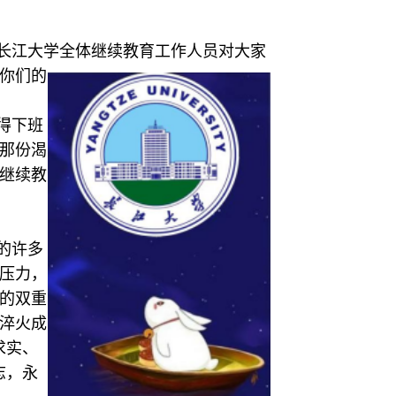
着长江大学全体继续教育工作人员对大家
你们的
得下班
那份渴
历继续教
的许多
压力，
的双重
淬火成
求实、
志，永