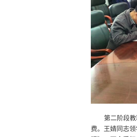
第二阶
段教
费
。王婧
同志领