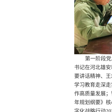
第一阶段
党
书记在河北雄安
要讲话精神
、王
学习教育走深走
作高质量发展；
年规划纲要》核
字化战略行动
2