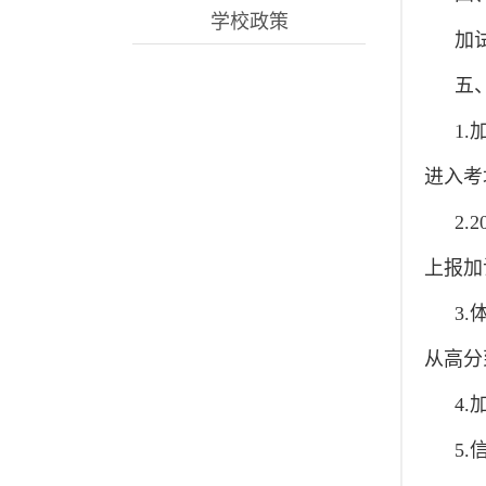
学校政策
加
五
1
进入考
2
上报加
3.
从高分
4.
5.