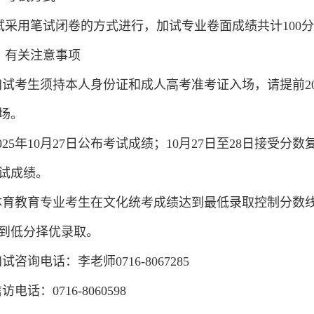
试采用笔试闭卷的方式进行，加试专业卷面成绩共计
100
分
、有关注意事项
.加试考生须持本人身份证和成人高考
准考证入场，请提前2
场
。
.2025年10月27日公布考试成绩；10月27日至28日接受
试成绩。
体育教育专业考生在文化统考成绩达到最低录取控制分数
到低分择优录取。
加试咨询电话：李老师
0716-8067285
信访电话
：
0716-8060598