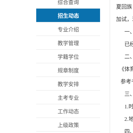
综合查询
夏回族
招生动态
加试，
专业介绍
一
教学管理
已
二
学籍学位
《体
规章制度
参考书
教学安排
三
主考专业
1.
工作动态
2
上级政策
四