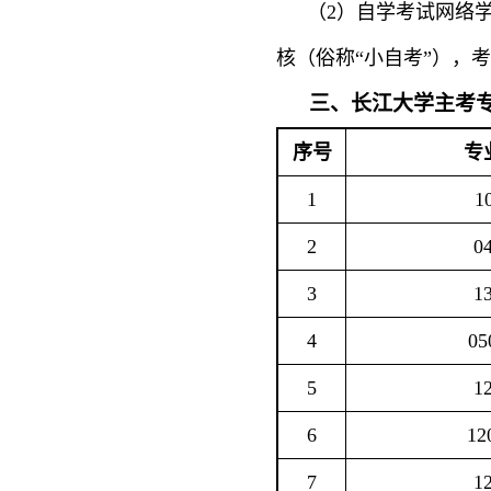
（
2）自学考试网络
核（俗称“小自考”），
三、长江大学主
考
序号
专
1
1
2
0
3
1
4
05
5
1
6
12
7
1